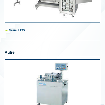
Série FPW
Autre