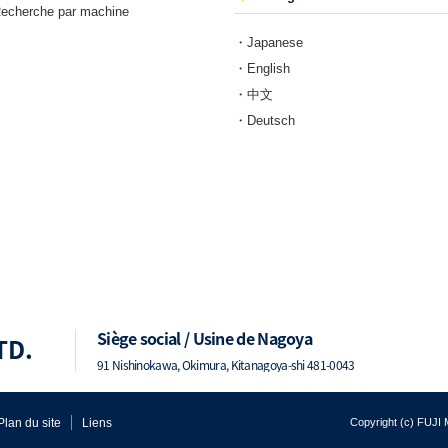
cherche par machine
・Japanese
・English
・中文
・Deutsch
Siège social / Usine de Nagoya
TD.
91 Nishinokawa, Okimura, Kitanagoya-shi 481-0043
Plan du site
Liens
Copyright (c) FUJ