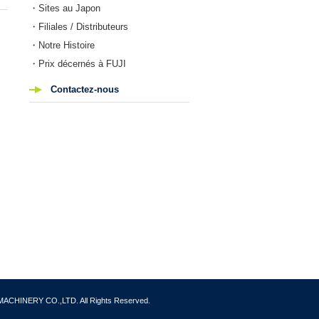
・Sites au Japon
・Filiales / Distributeurs
・Notre Histoire
・Prix décernés à FUJI
Contactez-nous
I MACHINERY CO.,LTD.
All Rights Reserved.